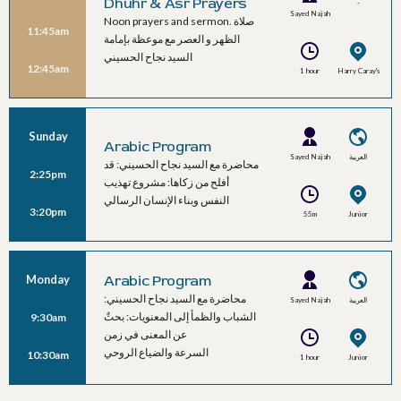
Dhuhr & Asr Prayers
-
Sayed Najah
Noon prayers and sermon. صلاة
11:45am
Alhussaini
الظهر و العصر مع موعظة بإمامة
السيد نجاح الحسيني
12:45am
1 hour
Harry Caray's
Sunday
Arabic Program
Sayed Najah
العربية
محاضرة مع السيد نجاح الحسيني: قد
2:25pm
Alhussaini
أفلح من زكاها: مشروع تهذيب
النفس وبناء الإنسان الرسالي
3:20pm
55m
Junior
Ballroom C
Monday
Arabic Program
محاضرة مع السيد نجاح الحسيني:
Sayed Najah
العربية
الشباب والظمأ إلى المعنويات: بحثٌ
9:30am
Alhussaini
عن المعنى في زمن
السرعة والضياع الروحي
10:30am
1 hour
Junior
Ballroom C