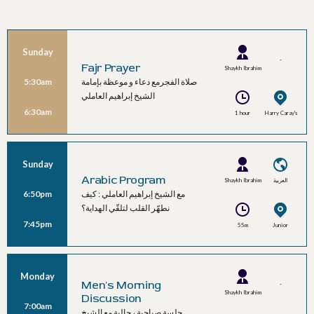
Sunday
-
Fajr Prayer
Shaykh Ibrahim
صلاة الفجرمع دعاء و موعظة بإمامة
5:30am
Al Ameli
الشيخ إبراهيم العاملي
6:30am
1 hour
Harry Caray's
Sunday
Arabic Program
Shaykh Ibrahim
العربية
مع الشيخ إبراهيم العاملي : كيف
6:50pm
Al Ameli
نطهّر القلب لتلقّي الهداية؟
7:45pm
55m
Junior
Ballroom C
Monday
Men's Morning
-
Shaykh Ibrahim
Discussion
7:00am
Al Ameli
جلسة صباحية رجالية مع الشيخ